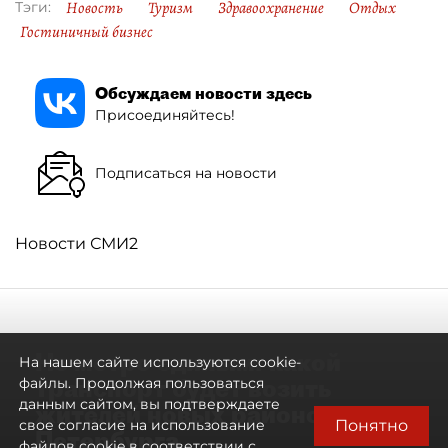
Новость
Туризм
Здравоохранение
Отдых
Тэги:
Гостиничный бизнес
Обсуждаем новости здесь
Присоединяйтесь!
Подписаться на новости
Новости СМИ2
Не метро единым: какой
На нашем сайте используются cookie-
транспорт будет возить
файлы. Продолжая пользоваться
данным сайтом, вы подтверждаете
жителей новых районов
Понятно
свое согласие на использование
Петербурга
файлов cookie в соответствии с