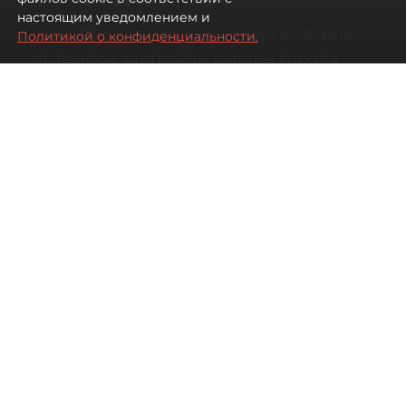
настоящим уведомлением и
Развитие метро в Петербурге отстало
Политикой о конфиденциальности.
от темпов застройки окраин города
07 августа 2026
00:44
136
Читайте нас в мессенджере Max
Дарья Кильцова
Все материалы автора
Автор фото:
KIRILL SFOTOZ/Shutterstock/FOTODOM
На какой транспорт уповать жителям
новых быстрорастущих районов
Петербурга.
Несмотря на то что с метростроением в городе