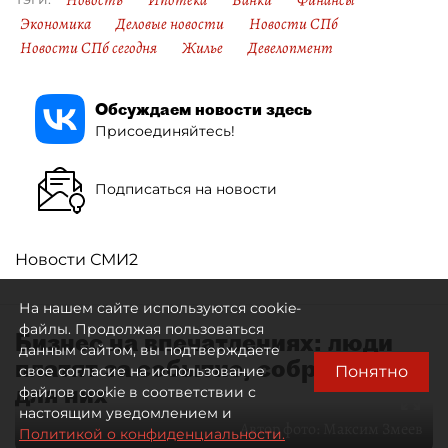
Новость
Ипотека
Банки
Финансы
Экономика
Деловые новости
Новости СПб
Новости СПб сегодня
Жилье
Девелопмент
Обсуждаем новости здесь
Присоединяйтесь!
Подписаться на новости
Новости СМИ2
На нашем сайте используются cookie-
файлы. Продолжая пользоваться
Бизнес на впечатлениях: люди
данным сайтом, вы подтверждаете
платят за событие, собранное
Понятно
свое согласие на использование
для них
файлов cookie в соответствии с
настоящим уведомлением и
Автор фото:
Максим Змеев
Политикой о конфиденциальности.