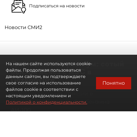
Подписаться на новости
Новости СМИ2
Дефицитный премиум: сотый
На нашем сайте используются cookie-
бензин исчез с АЗС в
файлы. Продолжая пользоваться
данным сайтом, вы подтверждаете
Петербурге
Понятно
свое согласие на использование
файлов cookie в соответствии с
Автозаправочные станции в
настоящим уведомлением и
Петербурге остались без бензина
Политикой о конфиденциальности.
АИ-100
07 августа 2026
00:01
1789