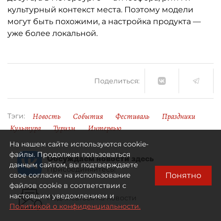
культурный контекст места. Поэтому модели
могут быть похожими, а настройка продукта —
уже более локальной.
Поделиться:
Новость
События
Фестиваль
Праздники
Тэги:
Культура
Туризм
Интервью
На нашем сайте используются cookie-
файлы. Продолжая пользоваться
Обсуждаем новости здесь
данным сайтом, вы подтверждаете
Присоединяйтесь!
Понятно
свое согласие на использование
файлов cookie в соответствии с
настоящим уведомлением и
Подписаться на новости
Политикой о конфиденциальности.