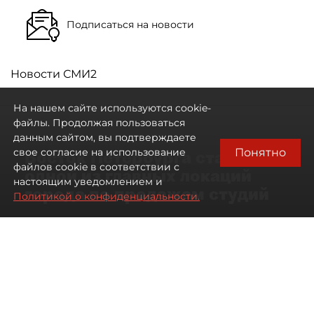
Подписаться на новости
Новости СМИ2
На нашем сайте используются cookie-
файлы. Продолжая пользоваться
данным сайтом, вы подтверждаете
Понятно
свое согласие на использование
Восток Петербурга стал
файлов cookie в соответствии с
одной из главных локаций
настоящим уведомлением и
города по продажам студий
Политикой о конфиденциальности.
09 августа 2026
00:05
171
Читайте нас в мессенджере Max
Артемий Анин
Все материалы автора