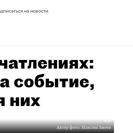
дписаться на новости
чатлениях:
а событие,
я них
Автор фото:
Максим Змеев