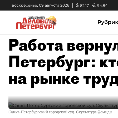
$
€
воскресенье, 09 августа 2026
82,17
94,84
Рубри
Работа вернул
Петербург: к
на рынке тру
Санкт-Петербургский городской суд. Скульптура Фемиды.