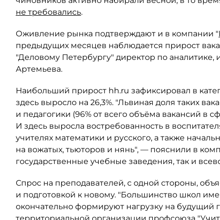
чиновников активно набирали весной, в то врем
не требовались
.
Оживление рынка подтверждают и в компании "
предыдущих месяцев наблюдается прирост вака
"Деловому Петербургу" директор по аналитике, и
Артемьева.
Наибольший прирост hh.ru зафиксировал в катег
здесь выросло на 26,3%. "Львиная доля таких ва
и педагогики (96% от всего объёма вакансий в с
И здесь выросла востребованность в воспитател
учителях математики и русского, а также началь
на вожатых, тьюторов и нянь", — пояснили в ком
государственные учебные заведения, так и все
Спрос на преподавателей, с одной стороны, объ
и подготовкой к новому. "Большинство школ име
окончательно формируют нагрузку на будущий г
территориальной организации профсоюза "Учите