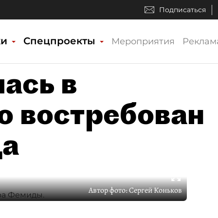
Подписаться
ки
Спецпроекты
Мероприятия
Реклам
ась в
то востребован
да
Автор фото:
Сергей Коньков