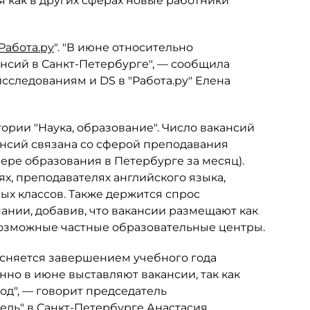
я как в других сферах новые работники
Работа.ру
". "В июне относительно
нсий в Санкт-Петербурге", — сообщила
сследованиям и DS в "Работа.ру" Елена
ории "Наука, образование". Число вакансий
кансий связана со сферой преподавания
фере образования в Петербурге за месяц).
ях, преподавателях английского языка,
ных классов. Также держится спрос
пании, добавив, что вакансии размещают как
возможные частные образовательные центры.
ясняется завершением учебного года
нно в июне выставляют вакансии, так как
од", — говорит председатель
ль" в Санкт-Петербурге Анастасия