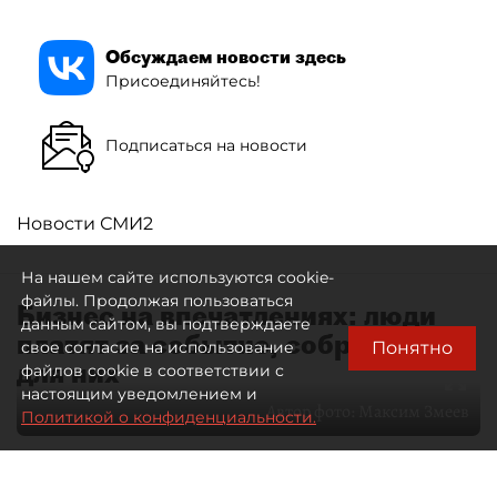
Обсуждаем новости здесь
Присоединяйтесь!
Подписаться на новости
Новости СМИ2
На нашем сайте используются cookie-
файлы. Продолжая пользоваться
Бизнес на впечатлениях: люди
данным сайтом, вы подтверждаете
платят за событие, собранное
Понятно
свое согласие на использование
для них
файлов cookie в соответствии с
настоящим уведомлением и
Автор фото:
Максим Змеев
Политикой о конфиденциальности.
04 августа 2026
15:51
3072