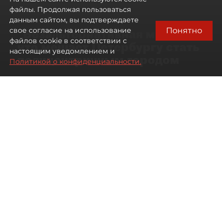
файлы. Продолжая пользоваться
данным сайтом, вы подтверждаете
Понятно
свое согласие на использование
"Безальтернативная модель":
файлов cookie в соответствии с
что мешает Петербургу стать
настоящим уведомлением и
полицентричным городом
Политикой о конфиденциальности.
Районы массовой застройки в
Петербурге стали развиваться
неравномерно
08 августа 2026
00:10
101
Читайте нас в мессенджере Max
Павел Никифоров
Все материалы автора
Автор фото:
Михаил Тихонов / "ДП"