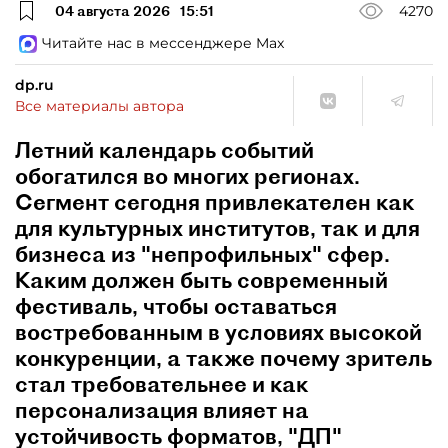
04 августа 2026
15:51
4270
Читайте нас в мессенджере Max
dp.ru
Все материалы автора
Летний календарь событий
обогатился во многих регионах.
Сегмент сегодня привлекателен как
для культурных институтов, так и для
бизнеса из "непрофильных" сфер.
Каким должен быть современный
фестиваль, чтобы оставаться
востребованным в условиях высокой
конкуренции, а также почему зритель
стал требовательнее и как
персонализация влияет на
устойчивость форматов, "ДП"