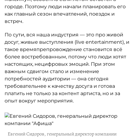
городе. Поэтому люди начали планировать его
как главный сезон впечатлений, поездок и
встреч.
По сути, вся наша индустрия — это про живой
досуг, живые выступления (live entertainment), и
такое времяпрепровождение становится всё
более востребованным, потому что люди хотят
настоящих, нецифровых эмоций. При этом
важным сдвигом стало и изменение
потребностей аудитории — она сегодня
требовательнее к качеству досуга и готова
платить не только за контент артиста, но и за
опыт вокруг мероприятия.
Евгений Сидоров, генеральный директор компании