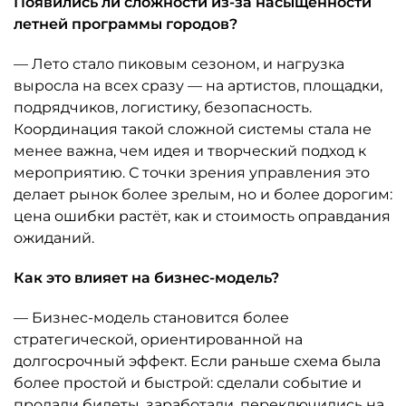
Появились ли сложности из-за насыщенности
летней программы городов?
— Лето стало пиковым сезоном, и нагрузка
выросла на всех сразу — на артистов, площадки,
подрядчиков, логистику, безопасность.
Координация такой сложной системы стала не
менее важна, чем идея и творческий подход к
мероприятию. С точки зрения управления это
делает рынок более зрелым, но и более дорогим:
цена ошибки растёт, как и стоимость оправдания
ожиданий.
Как это влияет на бизнес-модель?
— Бизнес-модель становится более
стратегической, ориентированной на
долгосрочный эффект. Если раньше схема была
более простой и быстрой: сделали событие и
продали билеты, заработали, переключились на