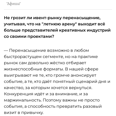
"Афиша"
Не грозит ли ивент-рынку перенасыщение,
учитывая, что на "летнюю арену" выходит всё
больше представителей креативных индустрий
со своими проектами?
— Перенасыщение возможно в любом
быстрорастущем сегменте, но на практике
рынок сам довольно жёстко отбирает
жизнеспособные форматы. В нашей сфере
выигрывают не те, кто громче анонсирует
событие, а те, кто даёт понятный сценарий дня и
качество, за которым хочется вернуться.
Конкуренция идёт и за внимание, и за
маржинальность. Поэтому важны не просто
события, а способность превратить разовый
визит в привычку.