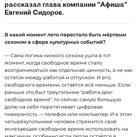
рассказал глава компании "Афиша"
Евгений Сидоров.
В какой момент лето перестало быть мёртвым
сезоном в сфере культурных событий?
— Сама логика низкого сезона ушла в тот
момент, когда свободное время стало
восприниматься как отдельная ценность, а не как
остаток между работой и отпуском. И его,
свободного времени, остаётся всё меньше. Если
раньше это был треугольник "работа-дом-
свободное время", то сейчас самую большую
долю на себя перетягивает цифровая
поверхность — телефон или компьютер. И в этом
четырёхугольнике человек стремится своё
исчезающее свободное время использовать на
максимум, особенно если летом остаётся в