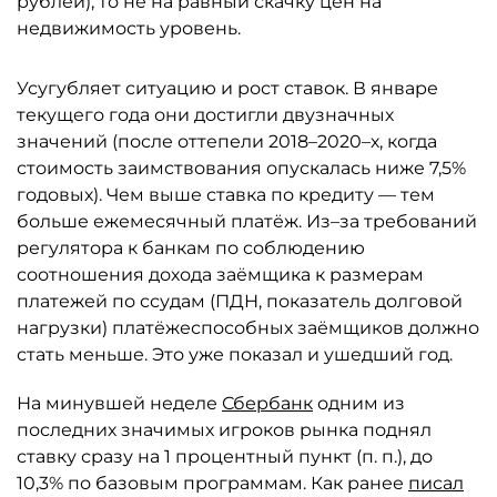
рублей), то не на равный скачку цен на
недвижимость уровень.
Усугубляет ситуацию и рост ставок. В январе
текущего года они достигли двузначных
значений (после оттепели 2018–2020–х, когда
стоимость заимствования опускалась ниже 7,5%
годовых). Чем выше ставка по кредиту — тем
больше ежемесячный платёж. Из–за требований
регулятора к банкам по соблюдению
соотношения дохода заёмщика к размерам
платежей по ссудам (ПДН, показатель долговой
нагрузки) платёжеспособных заёмщиков должно
стать меньше. Это уже показал и ушедший год.
На минувшей неделе
Сбербанк
одним из
последних значимых игроков рынка поднял
ставку сразу на 1 процентный пункт (п. п.), до
10,3% по базовым программам. Как ранее
писал