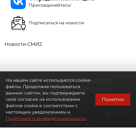
Присоединяйтесь!
Подписаться на новости
Новости СМИ2
В Петербурге резко вырос
На нашем сайте используются cookie-
спрос на ипотеку вопреки
файлы. Продолжая пользоваться
данным сайтом, вы подтверждаете
высоким ставкам
Понятно
свое согласие на использование
файлов cookie в соответствии с
настоящим уведомлением и
09 августа 2026
00:05
1646
Политикой о конфиденциальности.
Читайте нас в мессенджере Max