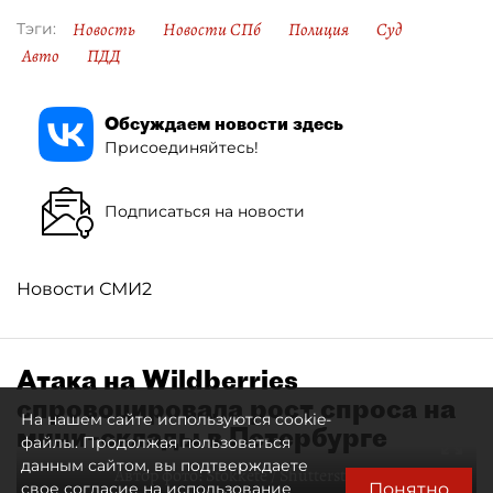
Новость
Новости СПб
Полиция
Суд
Тэги:
Авто
ПДД
Обсуждаем новости здесь
Присоединяйтесь!
Подписаться на новости
Новости СМИ2
Атака на Wildberries
спровоцировала рост спроса на
На нашем сайте используются cookie-
мини–склады в Петербурге
файлы. Продолжая пользоваться
данным сайтом, вы подтверждаете
Автор фото:
Stokkete / Shutterstock / FOTODOM
Понятно
свое согласие на использование