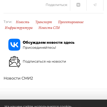
Поделиться:
Новость
Транспорт
Проектирование
Тэги:
Инфраструктура
Новости СПб
Обсуждаем новости здесь
Присоединяйтесь!
Подписаться на новости
Новости СМИ2
Не метро единым: какой
На нашем сайте используются cookie-