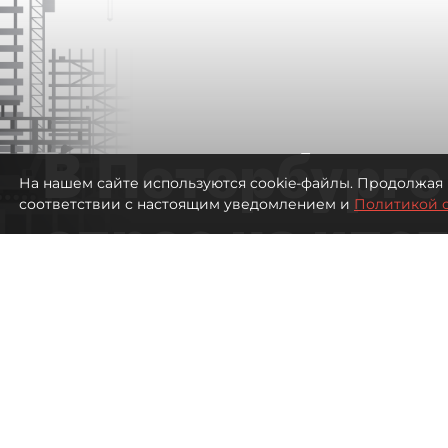
В Петербурге
На нашем сайте используются cookie-файлы. Продолжая 
соответствии с настоящим уведомлением и
Политикой 
спрос на ипо
высоким ста
811
просмотров
00:05
Евгений Петров
09 августа 2026
Все материалы автора