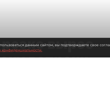
 резко вырос
пользоваться данным сайтом, вы подтверждаете свое согла
о конфиденциальности.
теку вопреки
вкам
Читайте нас в мессенджере Max