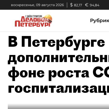
$
€
воскресенье, 09 августа 2026
82,17
94,84
Рубри
В Петербурге
дополнительн
фоне роста C
госпитализац