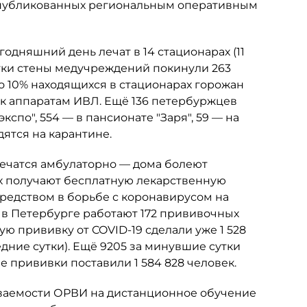
 опубликованных региональным оперативным
дняшний день лечат в 14 стационарах (11
утки стены медучреждений покинули 263
о 10% находящихся в стационарах горожан
 к аппаратам ИВЛ. Ещё 136 петербуржцев
спо", 554 — в пансионате "Заря", 59 — на
дятся на карантине.
лечатся амбулаторно — дома болеют
рых получают бесплатную лекарственную
редством в борьбе с коронавирусом на
 в Петербурге работают 172 прививочных
ую прививку от COVID-19 сделали уже 1 528
дние сутки). Ещё 9205 за минувшие сутки
е прививки поставили 1 584 828 человек.
леваемости ОРВИ на дистанционное обучение