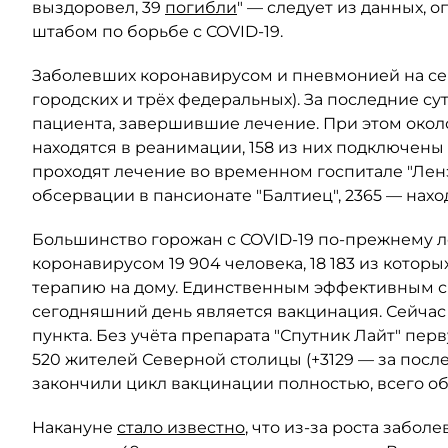
выздоровел, 39
погибли
" — следует из данных,
штабом по борьбе с COVID-19.
Заболевших коронавирусом и пневмонией на сего
городских и трёх федеральных). За последние с
пациента, завершившие лечение. При этом окол
находятся в реанимации, 158 из них подключены
проходят лечение во временном госпитале "Ленэк
обсервации в пансионате "Балтиец", 2365 — нахо
Большинство горожан с COVID-19 по-прежнему 
коронавирусом 19 904 человека, 18 183 из кото
терапию на дому. Единственным эффективным с
сегодняшний день является вакцинация. Сейчас
пункта. Без учёта препарата "Спутник Лайт" перв
520 жителей Северной столицы (+3129 — за после
закончили цикл вакцинации полностью, всего об
Накануне
стало известно
, что из-за роста забо