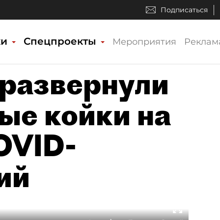
Подписаться
ки
Спецпроекты
Мероприятия
Реклам
 развернули
ые койки на
OVID-
ий