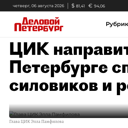
$
€
четверг, 06 августа 2026
81,41
94,06
Рубри
ЦИК направит
Петербурге с
силовиков и 
Глава ЦИК Элла Памфилова