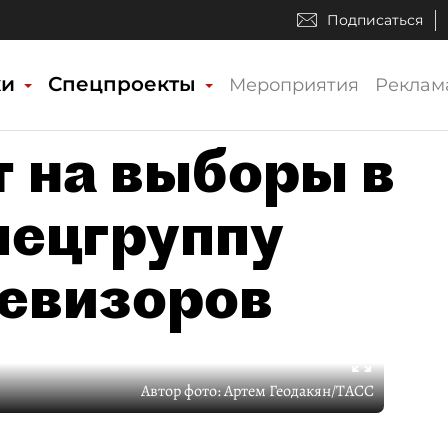
Подписаться
ки
Спецпроекты
Мероприятия
Реклам
 на выборы в
пецгруппу
ревизоров
Автор фото:
Артем Геодакян/ТАСС