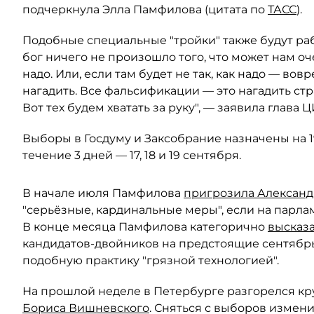
подчеркнула Элла Памфилова (цитата по
ТАСС
).
Подобные специальные "тройки" также будут рабо
бог ничего не произошло того, что может нам оче
надо. Или, если там будет не так, как надо — вовр
нагадить. Все фальсификации — это нагадить ст
Вот тех будем хватать за руку", — заявила глава Ц
Выборы в Госдуму и Заксобрание назначены на 19
течение 3 дней — 17, 18 и 19 сентября.
В начале июля Памфилова
пригрозила Александ
"серьёзные, кардинальные меры", если на парл
В конце месяца Памфилова категорично
высказ
кандидатов-двойников на предстоящие сентябр
подобную практику "грязной технологией".
На прошлой неделе в Петербурге разгорелся кр
Бориса Вишневского
. Сняться с выборов измен