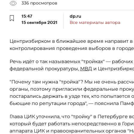
336
просмотров
15:47
dp.ru
15 сентября 2021
Все материалы автора
Центризбирком в ближайшее время направит в 
контролирования проведения выборов в городе,
Речь идёт о так называемых "тройках" — рабочих
федеральной прокуратуры,
МВД
и Центризбирко
"Почему там нужна "тройка"? Мы не очень расс
органы, поэтому пригласили федеральные проку
постарались держать в узде тех, кто попытается
бьющие по репутации города", — пояснила Памф
Глава ЦИК уточнила, что "тройку" в Петербурге 
который будет работать непосредственно в Гор
аппарата ЦИК и правоохранительных органов "На