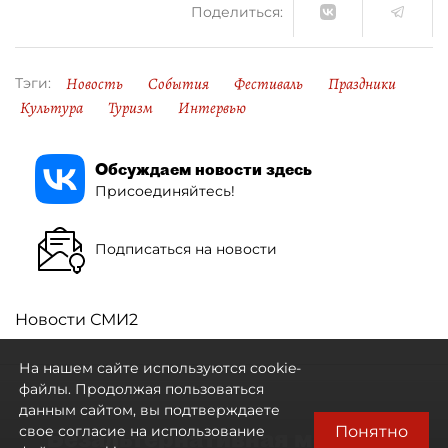
Поделиться:
Новость
События
Фестиваль
Праздники
Тэги:
Культура
Туризм
Интервью
Обсуждаем новости здесь
Присоединяйтесь!
Подписаться на новости
Новости СМИ2
На нашем сайте используются cookie-
файлы. Продолжая пользоваться
данным сайтом, вы подтверждаете
Понятно
свое согласие на использование
"Безальтернативная модель":