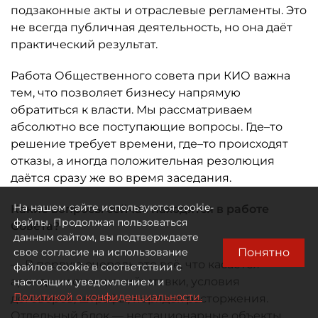
подзаконные акты и отраслевые регламенты. Это
не всегда публичная деятельность, но она даёт
практический результат.
Работа Общественного совета при КИО важна
тем, что позволяет бизнесу напрямую
обратиться к власти. Мы рассматриваем
абсолютно все поступающие вопросы. Где–то
решение требует времени, где–то происходят
отказы, а иногда положительная резолюция
даётся сразу же во время заседания.
На нашем сайте используются cookie-
Какие вопросы сейчас находятся в работе
файлы. Продолжая пользоваться
Совета?
данным сайтом, вы подтверждаете
Понятно
свое согласие на использование
— В первую очередь это всё, что касается
файлов cookie в соответствии с
арендных отношений: ставки, условия
настоящим уведомлением и
Политикой о конфиденциальности.
договоров, штрафы, порядок расторжения.
Отдельный блок — нестационарные объекты,