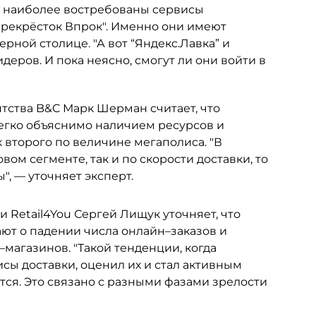
е наиболее востребованы сервисы
"Перекрёсток Впрок". Именно они имеют
рной столице. "А вот “Яндекс.Лавка” и
деров. И пока неясно, смогут ли они войти в
ства B&C Марк Шерман считает, что
егко объяснимо наличием ресурсов и
 второго по величине мегаполиса. "В
ом сегменте, так и по скорости доставки, то
ы", — уточняет эксперт.
Retail4You Сергей Лищук уточняет, что
ют о падении числа онлайн–заказов и
агазинов. "Такой тенденции, когда
сы доставки, оценил их и стал активным
тся. Это связано с разными фазами зрелости