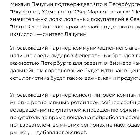
Михаил Лачугин подтверждает, что в Петербург
"ВкусВилл", "Самокат" и "СберМаркет", а также 
значительную долю лояльных покупателей в Севе
“Лента Онлайн” пока крайне слабы и далеки от ли
их число", — считает Лачугин.
Управляющий партнёр коммуникационного агент
наличие среди лидеров федеральных брендов л
важностью Петербурга для развития бизнеса как
дальнейшем соревнование будет идти как в ценов
есть логистика будет так же важна, как и продукт
Управляющий партнёр консалтинговой компании 
многие региональные ретейлеры сейчас сообща
возвращении покупателей к посещению офлайн–м
покупатель во время локдауна попробовал серви
пользователем, во многих регионах не наблюдае
рынка", — добавляет эксперт.