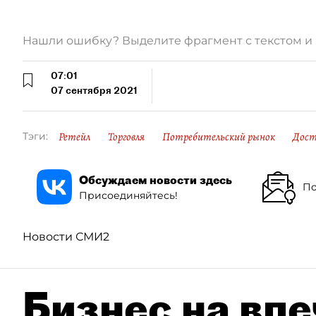
Нашли ошибку? Выделите фрагмент с текстом 
07:01
07 сентября 2021
Ретейл
Торговля
Потребительский рынок
Дост
Тэги:
Обсуждаем новости здесь
По
Присоединяйтесь!
Новости СМИ2
Бизнес на впе