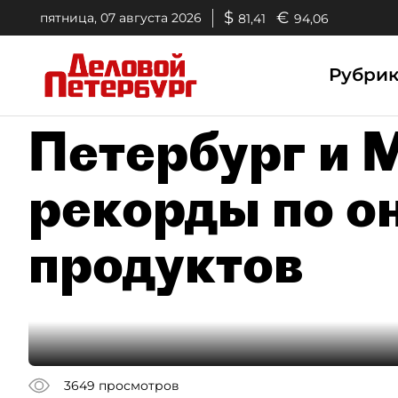
$
€
пятница, 07 августа 2026
81,41
94,06
Рубри
Петербург и 
рекорды по о
продуктов
3649
просмотров