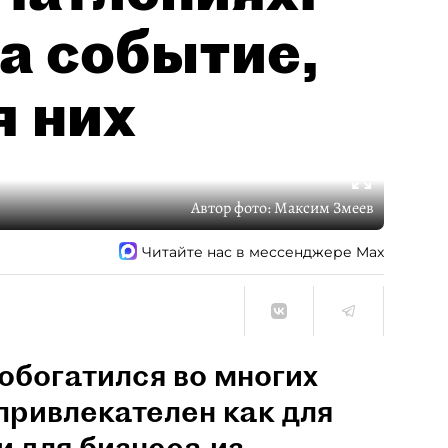
а событие,
я них
Автор фото:
Максим Змеев
Читайте нас в мессенджере Max
обогатился во многих
привлекателен как для
и для бизнеса из