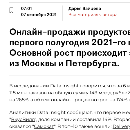
07:01
Дарья Зайцева
07 сентября 2021
Все материалы автора
Онлайн–продажи продуктов
первого полугодия 2021–го 
Основной рост происходит 
из Москвы и Петербурга.
В исследовании Data Insight говорится, что за 
118 млн заказов на общую сумму 149 млрд рубле
на 268%, а объём онлайн–продаж возрос на 174%
Аналитики Data Insight сообщают, что первое ме
"
ВкусВилл
", доля компании составила 14%. Вторая
оказался "
Самокат
". В топ–10 также вошли:
Deliver