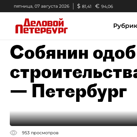
$
€
пятница, 07 августа 2026
81,41
94,06
Рубри
Собянин одоб
строительст
— Петербург
953
просмотров