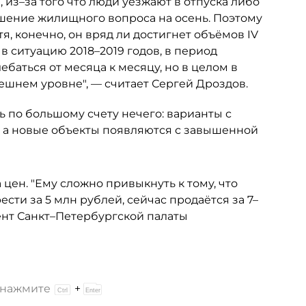
из–за того что люди уезжают в отпуска либо
ешение жилищного вопроса на осень. Поэтому
тя, конечно, он вряд ли достигнет объёмов IV
в ситуацию 2018–2019 годов, в период
баться от месяца к месяцу, но в целом в
шнем уровне", — считает Сергей Дроздов.
ь по большому счету нечего: варианты с
 а новые объекты появляются с завышенной
 цен. "Ему сложно привыкнуть к тому, что
сти за 5 млн рублей, сейчас продаётся за 7–
ент Санкт–Петербургской палаты
и нажмите
+