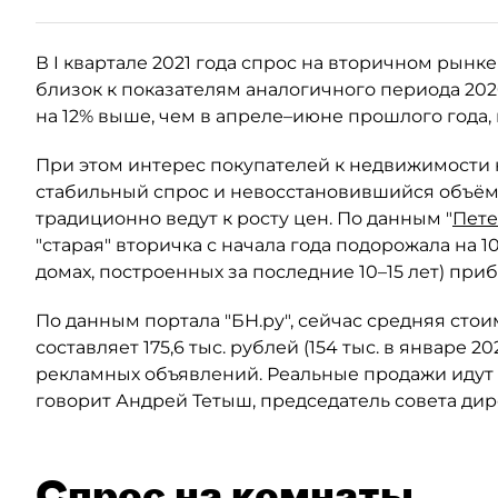
В I квартале 2021 года спрос на вторичном рынк
близок к показателям аналогичного периода 2020
на 12% выше, чем в апреле–июне прошлого года,
При этом интерес покупателей к недвижимости 
стабильный спрос и невосстановившийся объё
традиционно ведут к росту цен. По данным "
Пете
"старая" вторичка с начала года подорожала на 10,8%
домах, построенных за последние 10–15 лет) прибав
По данным портала "БН.ру", сейчас средняя стои
составляет 175,6 тыс. рублей (154 тыс. в январе 
рекламных объявлений. Реальные продажи идут в 
говорит Андрей Тетыш, председатель совета ди
Спрос на комнаты