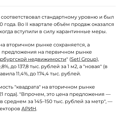
е соответствовал стандартному уровню и был
 года. Во II квартале объём продаж оказался
 когда вступили в силу карантинные меры.
на вторичном рынке сохраняется, а
м предложения на первичном рынке
рбургской недвижимости
" (
Setl Group
),
, до 137,8 тыс. рублей за 1 м2, а "новая" (в
ила 11,4%, до 174,4 тыс. рублей.
мость "квадрата" на вторичном рынке
2021 года). "Впрочем, это цена предложения —
среднем за 145–150 тыс. рублей за метр", —
ректоров
АРИН
.