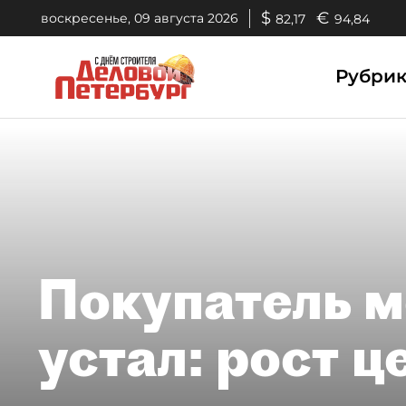
$
€
воскресенье, 09 августа 2026
82,17
94,84
Рубри
Покупатель 
устал: рост ц