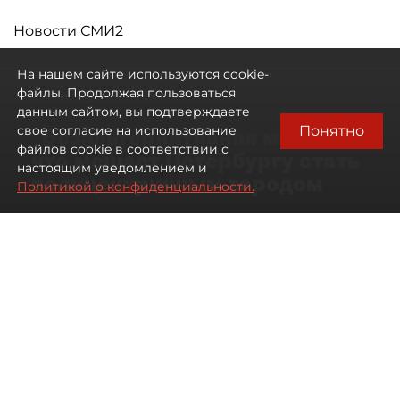
Новости СМИ2
На нашем сайте используются cookie-
файлы. Продолжая пользоваться
данным сайтом, вы подтверждаете
Понятно
свое согласие на использование
"Безальтернативная модель":
файлов cookie в соответствии с
что мешает Петербургу стать
настоящим уведомлением и
полицентричным городом
Политикой о конфиденциальности.
Районы массовой застройки в
Петербурге стали развиваться
неравномерно
08 августа 2026
00:10
657
Читайте нас в мессенджере Max
Павел Никифоров