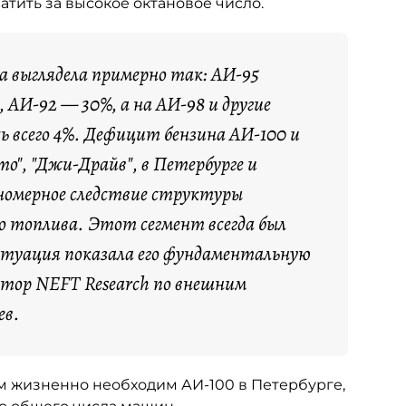
тить за высокое октановое число.
са выглядела примерно так: АИ-95
 АИ-92 — 30%, а на АИ-98 и другие
ь всего 4%. Дефицит бензина АИ-100 и
о", "Джи-Драйв", в Петербурге и
номерное следствие структуры
о топлива. Этот сегмент всегда был
итуация показала его фундаментальную
ктор NEFT Research по внешним
ев.
ым жизненно необходим АИ-100 в Петербурге,