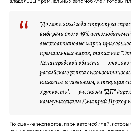
владельцы премиальных автомобилей готовы пла
“
"До лета 2026 года структура спро
выбирали около 49% автолюбителей,
высокооктановые марки приходилос
премиальных марок, таких как "Экт
Ленинградской области — это зако
российского рынка высокооктановог
нишевым и уязвимым, а текущая с
хрупкость", — рассказал "ДП" дире
коммуникациям Дмитрий Прокофь
По оценке экспертов, парк автомобилей, котор