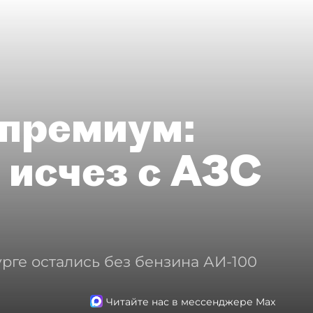
премиум:
 исчез с АЗС
рге остались без бензина АИ-100
Читайте нас в мессенджере Max