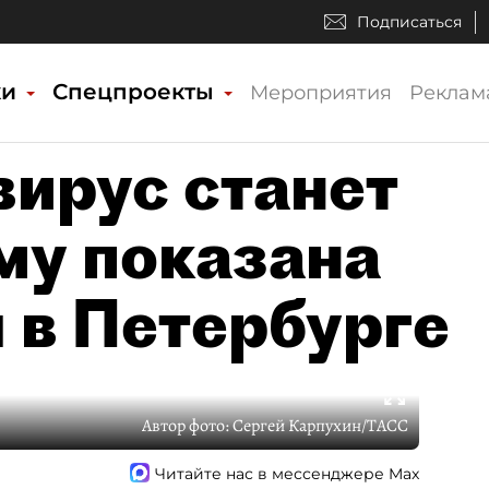
Подписаться
ки
Спецпроекты
Мероприятия
Реклам
вирус станет
му показана
 в Петербурге
Автор фото:
Сергей Карпухин/ТАСС
Читайте нас в мессенджере Max