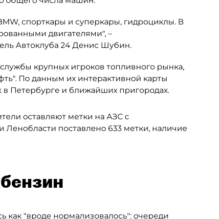
но общего числа машин.
 BMW, спорткары и суперкары, гидроциклы. В
рованными двигателями", –
ель Автоклуба 24 Денис Шубин.
-службы крупных игроков топливного рынка,
фть". По данным их интерактивной карты
к в Петербурге и ближайших пригородах.
ители оставляют метки на АЗС с
и Ленобласти поставлено 633 метки, наличие
-бензин
ь как "вроде нормализовалось": очереди