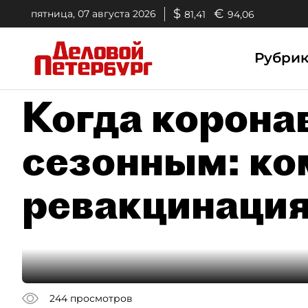
$
€
пятница, 07 августа 2026
81,41
94,06
Рубри
Когда корона
сезонным: ко
ревакцинация
244
просмотров