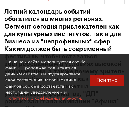
Летний календарь событий
обогатился во многих регионах.
Сегмент сегодня привлекателен как
для культурных институтов, так и для
бизнеса из "непрофильных" сфер.
Каким должен быть современный
фестиваль, чтобы оставаться
На нашем сайте используются cookie-
востребованным в условиях высокой
файлы. Продолжая пользоваться
конкуренции, а также почему зритель
данным сайтом, вы подтверждаете
стал требовательнее и как
Понятно
свое согласие на использование
персонализация влияет на
файлов cookie в соответствии с
устойчивость форматов, "ДП"
настоящим уведомлением и
Политикой о конфиденциальности.
рассказал глава компании "Афиша"
Евгений Сидоров.