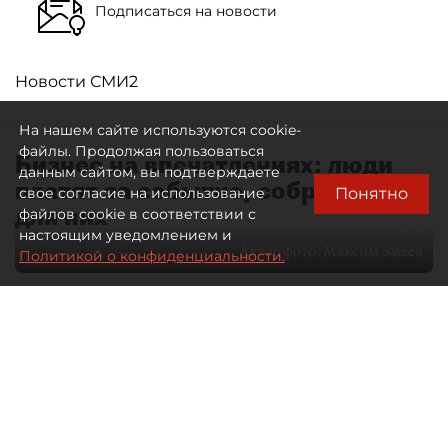
Подписаться на новости
Новости СМИ2
На нашем сайте используются cookie-
файлы. Продолжая пользоваться
Бизнес на впечатлениях: люди
данным сайтом, вы подтверждаете
платят за событие, собранное
Понятно
свое согласие на использование
для них
файлов cookie в соответствии с
настоящим уведомлением и
Автор фото:
Максим Змеев
Политикой о конфиденциальности.
04 августа 2026
15:51
4216
Читайте нас в мессенджере Max
dp.ru
Все материалы автора
Летний календарь событий