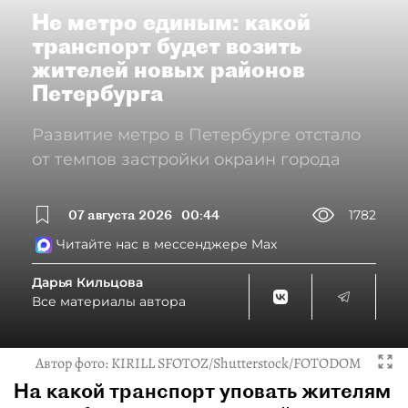
Не метро единым: какой
транспорт будет возить
жителей новых районов
Петербурга
Развитие метро в Петербурге отстало
от темпов застройки окраин города
07 августа 2026
00:44
1782
Читайте нас в мессенджере Max
Дарья Кильцова
Все материалы автора
Автор фото:
KIRILL SFOTOZ/Shutterstock/FOTODOM
На какой транспорт уповать жителям