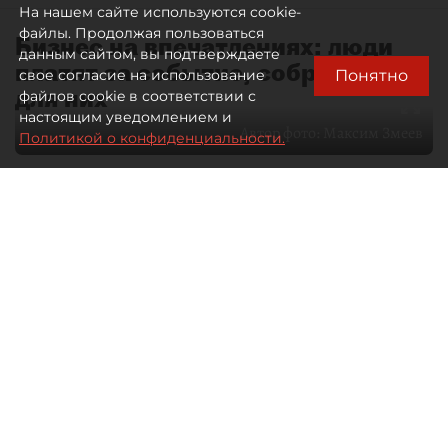
На нашем сайте используются cookie-
файлы. Продолжая пользоваться
Бизнес на впечатлениях: люди
данным сайтом, вы подтверждаете
платят за событие, собранное
Понятно
свое согласие на использование
для них
файлов cookie в соответствии с
настоящим уведомлением и
Автор фото:
Максим Змеев
Политикой о конфиденциальности.
04 августа 2026
15:51
2045
Читайте нас в мессенджере Max
dp.ru
Все материалы автора
Летний календарь событий
обогатился во многих регионах.
Сегмент сегодня привлекателен как
для культурных институтов, так и для
бизнеса из "непрофильных" сфер.