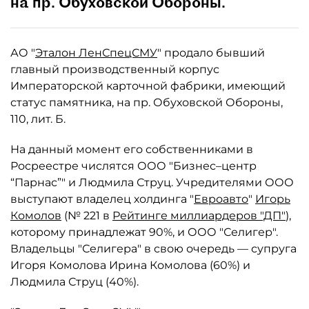
на пр. Обуховской Обороны.
АО "
Эталон ЛенСпецСМУ
" продало бывший
главный производственный корпус
Императорской карточной фабрики, имеющий
статус памятника, на пр. Обуховской Обороны,
110, лит. Б.
На данный момент его собственниками в
Росреестре числятся ООО "Бизнес–центр
“Парнас”" и Людмила Струц. Учредителями ООО
выступают владелец холдинга "
Евроавто
"
Игорь
Комолов
(№ 221 в
Рейтинге миллиардеров "ДП"
),
которому принадлежат 90%, и ООО "Селигер".
Владельцы "Селигера" в свою очередь — супруга
Игоря Комолова Ирина Комолова (60%) и
Людмила Струц (40%).