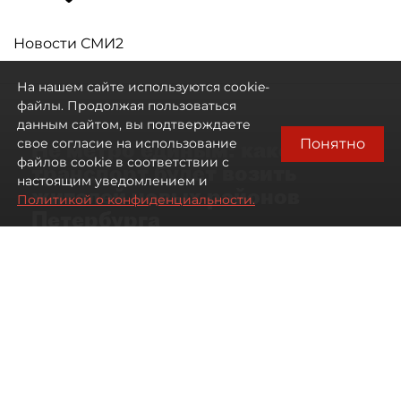
Новости СМИ2
На нашем сайте используются cookie-
файлы. Продолжая пользоваться
данным сайтом, вы подтверждаете
Понятно
свое согласие на использование
Не метро единым: какой
файлов cookie в соответствии с
транспорт будет возить
настоящим уведомлением и
жителей новых районов
Политикой о конфиденциальности.
Петербурга
Развитие метро в Петербурге отстало
от темпов застройки окраин города
07 августа 2026
00:44
1202
Читайте нас в мессенджере Max