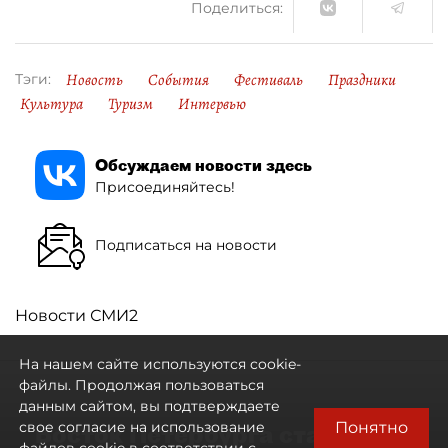
Поделиться:
Новость
События
Фестиваль
Праздники
Тэги:
Культура
Туризм
Интервью
Обсуждаем новости здесь
Присоединяйтесь!
Подписаться на новости
Новости СМИ2
На нашем сайте используются cookie-
файлы. Продолжая пользоваться
данным сайтом, вы подтверждаете
Понятно
свое согласие на использование
Восток Петербурга стал