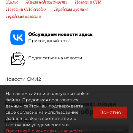
Жилье
Жилая недвижимость
Новости СПб
Новости СПб сегодня
Городская хроника
Городские новости
Обсуждаем новости здесь
Присоединяйтесь!
Подписаться на новости
Новости СМИ2
На нашем сайте используются cookie-
файлы. Продолжая пользоваться
Бизнес на впечатлениях: люди
данным сайтом, вы подтверждаете
платят за событие, собранное
Понятно
свое согласие на использование
для них
файлов cookie в соответствии с
настоящим уведомлением и
Автор фото:
Максим Змеев
Политикой о конфиденциальности.