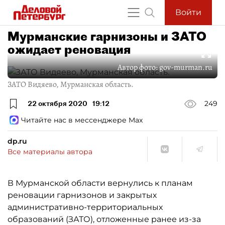
Войти
Мурманские гарнизоны и ЗАТО
ожидает реновация
Автор фото:
gov-murman.ru
ЗАТО Видяево, Мурманская область.
22 октября 2020
19:12
249
Читайте нас в мессенджере Max
dp.ru
Все материалы автора
В Мурманской области вернулись к планам
реновации гарнизонов и закрытых
административно-территориальных
образований (ЗАТО), отложенные ранее из-за