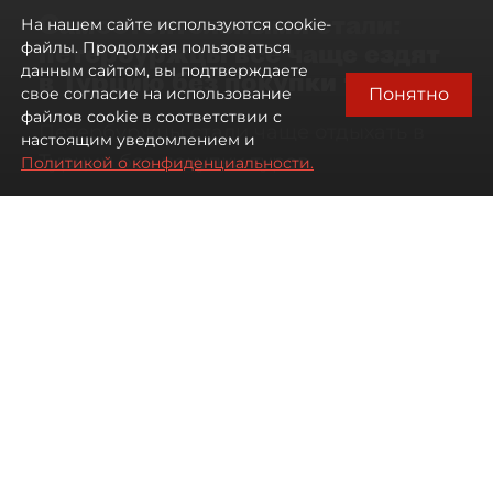
Самостоятельными стали:
На нашем сайте используются cookie-
петербуржцы всё чаще ездят
файлы. Продолжая пользоваться
данным сайтом, вы подтверждаете
в Турцию без покупки туров
Понятно
свое согласие на использование
файлов cookie в соответствии с
Петербуржцы стали чаще отдыхать в
настоящим уведомлением и
Турции без покупки туров
Политикой о конфиденциальности.
08 августа 2026
00:05
1149
Читайте нас в мессенджере Max
Дарья Дмитриева
Все материалы автора
Автор фото:
Михаил Тихонов / "ДП"
Петербуржцы стали чаще
бронировать отдых в Турции