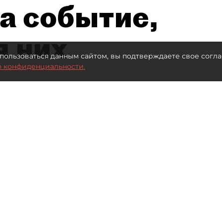
а событие,
я них
пользоваться данным сайтом, вы подтверждаете свое согла
о конфиденциальности.
Автор фото:
Максим Змеев
Читайте нас в мессенджере Max
обогатился во многих
привлекателен как для
и для бизнеса из