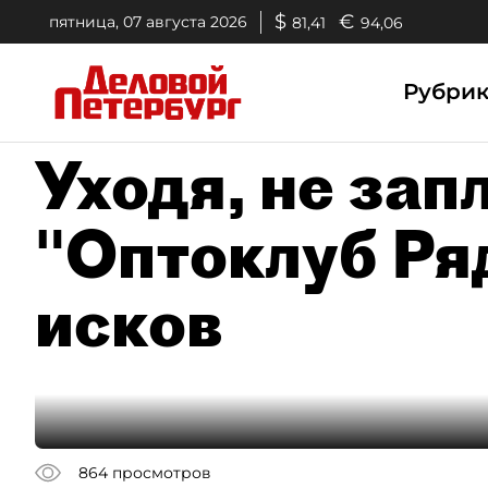
$
€
пятница, 07 августа 2026
81,41
94,06
Рубри
Уходя, не зап
"Оптоклуб Ря
исков
864
просмотров