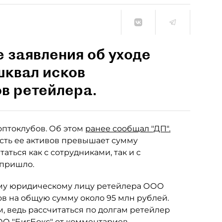
е заявления об уходе
шквал исков
в ретейлера.
оптоклубов. Об этом
ранее сообщал "ДП".
ость ее активов превышает сумму
аться как с сотрудниками, так и с
 пришло.
ному юридическому лицу ретейлера ООО
ков на общую сумму около 95 млн рублей.
, ведь рассчитаться по долгам ретейлер
ООО "БигБокс" от комментариев