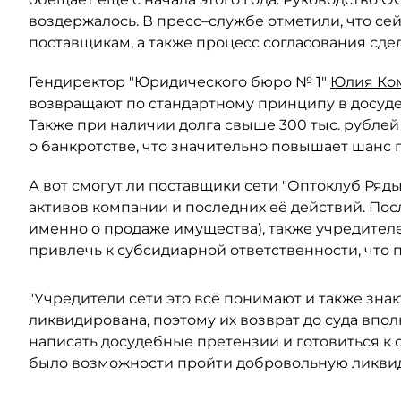
воздержалось. В пресс–службе отметили, что се
поставщикам, а также процесс согласования сде
Гендиректор "Юридического бюро № 1"
Юлия Ко
возвращают по стандартному принципу в досуде
Также при наличии долга свыше 300 тыс. рубле
о банкротстве, что значительно повышает шанс 
А вот смогут ли поставщики сети
"Оптоклуб Ряд
активов компании и последних её действий. Пос
именно о продаже имущества), также учредител
привлечь к субсидиарной ответственности, что 
"Учредители сети это всё понимают и также знаю
ликвидирована, поэтому их возврат до суда впо
написать досудебные претензии и готовиться к с
было возможности пройти добровольную ликвид