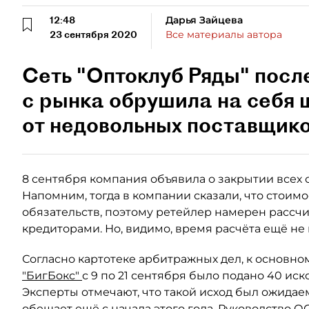
12:48
Дарья Зайцева
23 сентября 2020
Все материалы автора
Сеть "Оптоклуб Ряды" посл
с рынка обрушила на себя 
от недовольных поставщико
8 сентября компания объявила о закрытии всех 
Напомним, тогда в компании сказали, что стоим
обязательств, поэтому ретейлер намерен рассчит
кредиторами. Но, видимо, время расчёта ещё не
Согласно картотеке арбитражных дел, к основ
"БигБокс"
с 9 по 21 сентября было подано 40 ис
Эксперты отмечают, что такой исход был ожидаем
обещает ещё с начала этого года. Руководство 