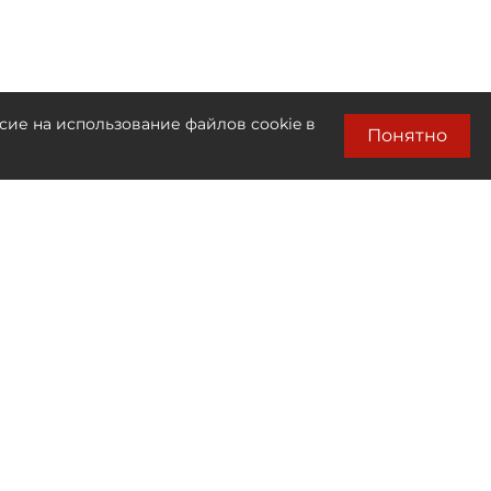
сие на использование файлов cookie в
Понятно
Лента новостей
Только бизнес новости
14:29
Wildberries запустит программу
партнёрских хабов для поддержки
продавцов
14:05
Депутат "Родины" Журавлёв
подтвердил подачу иска о снятии