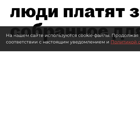
люди платят з
собранное дл
На нашем сайте используются cookie-файлы. Продолжая 
соответствии с настоящим уведомлением и
Политикой 
2113
просмотров
15:51
dp.ru
04 августа 2026
Все материалы автора
Летний календарь событий 
регионах. Сегмент сегодня 
культурных институтов, так 