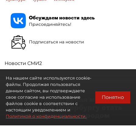
Обсуждаем новости здесь
Присоединяйтесь!
Подписаться на новости
Новости СМИ2
На нашем сайте используются cookie-
файлы. Продолжая пользоваться
данным сайтом, вы подтверждаете
Понятно
свое согласие на использование
"Безальтернативная модель":
файлов cookie в соответствии с
что мешает Петербургу стать
настоящим уведомлением и
полицентричным городом
Политикой о конфиденциальности.
Районы массовой застройки в