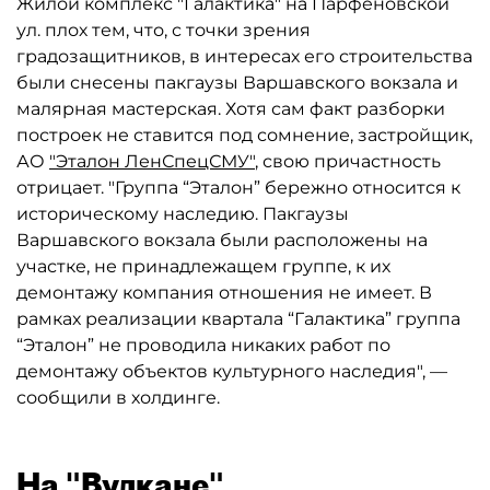
Жилой комплекс "Галактика" на Парфеновской
ул. плох тем, что, с точки зрения
градозащитников, в интересах его строительства
были снесены пакгаузы Варшавского вокзала и
малярная мастерская. Хотя сам факт разборки
построек не ставится под сомнение, застройщик,
АО
"Эталон ЛенСпецСМУ"
, свою причастность
отрицает. "Группа “Эталон” бережно относится к
историческому наследию. Пакгаузы
Варшавского вокзала были расположены на
участке, не принадлежащем группе, к их
демонтажу компания отношения не имеет. В
рамках реализации квартала “Галактика” группа
“Эталон” не проводила никаких работ по
демонтажу объектов культурного наследия", —
сообщили в холдинге.
На "Вулкане"