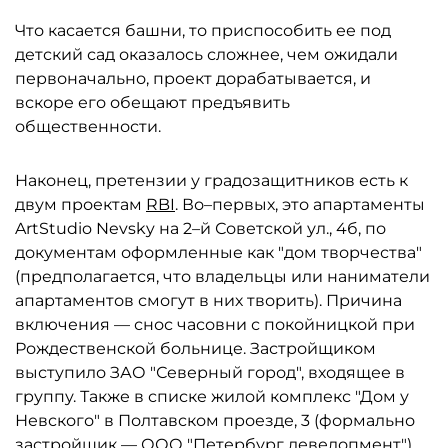
Что касается башни, то приспособить ее под
детский сад оказалось сложнее, чем ожидали
первоначально, проект дорабатывается, и
вскоре его обещают предъявить
общественности.
Наконец, претензии у градозащитников есть к
двум проектам
RBI
. Во–первых, это апартаменты
ArtStudio Nevsky на 2–й Советской ул., 4б, по
документам оформленные как "дом творчества"
(предполагается, что владельцы или наниматели
апартаментов смогут в них творить). Причина
включения — снос часовни с покойницкой при
Рождественской больнице. Застройщиком
выступило ЗАО "Северный город", входящее в
группу. Также в списке жилой комплекс "Дом у
Невского" в Полтавском проезде, 3 (формально
застройщик — ООО "Петербург девелопмент").