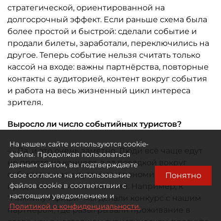
стратегической, ориентированной на
долгосрочный эффект. Если раньше схема была
более простой и быстрой: сделали событие и
продали билеты, заработали, переключились на
другое. Теперь событие нельзя считать только
кассой на входе: важны партнёрства, повторные
контакты с аудиторией, контент вокруг события
и работа на весь жизненный цикл интереса
зрителя.
Выросло ли число событийных туристов?
На нашем сайте используются cookie-
— Да, и это очень заметно. Люди всё чаще едут
файлы. Продолжая пользоваться
не просто на концерт, а за поездкой вокруг
данным сайтом, вы подтверждаете
события: с маршрутом, гастрономией и
Понятно
свое согласие на использование
файлов cookie в соответствии с
продолжением впечатлений. Например, к
настоящим уведомлением и
"Пикнику Афиши" мы делали конкурс с нашим
Политикой о конфиденциальности.
партнёром, где разыгрывали проживание в