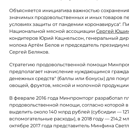
Объясняется инициатива важностью сохранения
значимых продовольственных и иных товаров п
условиях защиты от пандемии коронавируса". Пис
Национальной мясной ассоциации
Сергей Юши
кондитеров Юрий Кацнельсон, генеральный дир
молока Артём Белов и председатель президиум
Сергей Беляков.
Стратегию продовольственной помощи Минпромт
предполагает начисление нуждающимся граждан
денежных средств" (баллы или бонусы) для пок
овощей, фруктов, мясной и молочной продукции,
В феврале 2016 года Минпромторг разработал п
продовольственной помощи, согласно которой в 
выделить около 140 млрд рублей (субсидии — 127
вспомогательные расходы), в 2018 году — 214,2 м
октябре 2017 года представитель Минфина Светл