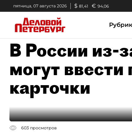
$
€
пятница, 07 августа 2026
81,41
94,06
Рубри
В России из-
могут ввести
карточки
603
просмотров