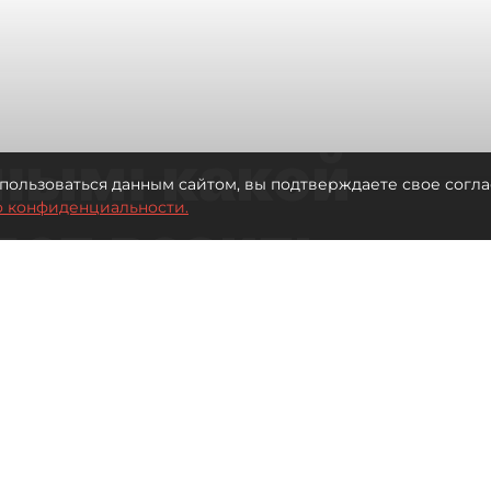
ным: какой
пользоваться данным сайтом, вы подтверждаете свое согла
о конфиденциальности.
дет возить
ых районов
о от темпов застройки окраин