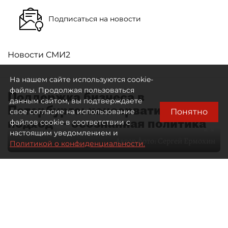
Подписаться на новости
Новости СМИ2
На нашем сайте используются cookie-
файлы. Продолжая пользоваться
Поддержка бизнеса в
данным сайтом, вы подтверждаете
Петербурге: консервативный
Понятно
свое согласие на использование
подход — осознанная политика
файлов cookie в соответствии с
настоящим уведомлением и
Автор фото:
Сергей Ермохин
Политикой о конфиденциальности.
27 мая 2026
12:34
3607
Читайте нас в мессенджере Max
Евгения Иванова
Все материалы автора