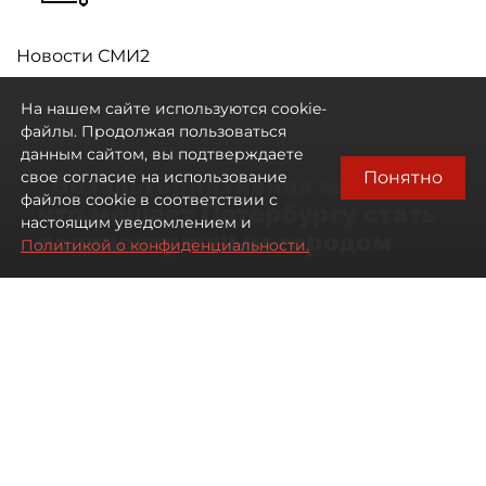
Новости СМИ2
На нашем сайте используются cookie-
файлы. Продолжая пользоваться
данным сайтом, вы подтверждаете
Понятно
свое согласие на использование
"Безальтернативная модель":
файлов cookie в соответствии с
что мешает Петербургу стать
настоящим уведомлением и
полицентричным городом
Политикой о конфиденциальности.
Районы массовой застройки в
Петербурге стали развиваться
неравномерно
08 августа 2026
00:10
564
Читайте нас в мессенджере Max