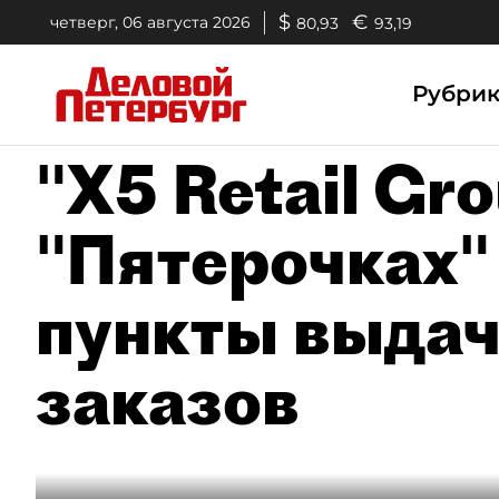
$
€
четверг, 06 августа 2026
80,93
93,19
Рубри
"X5 Retail Gr
"Пятерочках"
пункты выдач
заказов