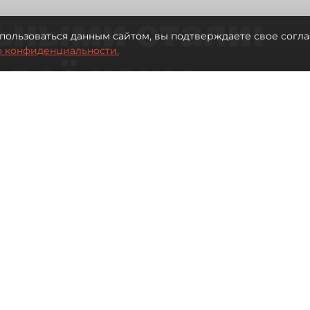
ьными стали:
пользоваться данным сайтом, вы подтверждаете свое согла
о конфиденциальности.
 всё чаще
ию без
в
 Турции без покупки туров
Читайте нас в мессенджере Max