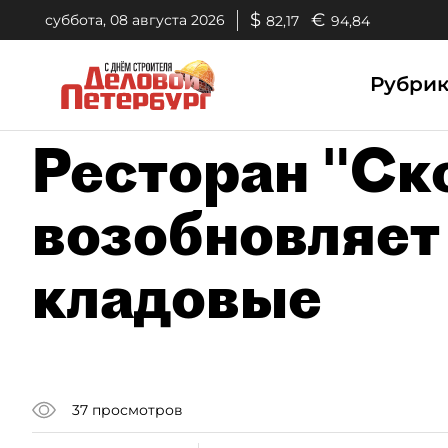
$
€
суббота, 08 августа 2026
82,17
94,84
Рубри
Ресторан "Ск
возобновляе
кладовые
37
просмотров