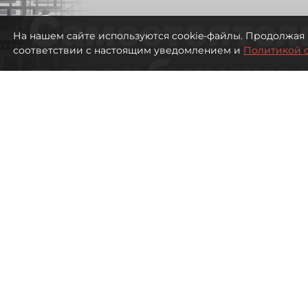
Самостоятел
На нашем сайте используются cookie-файлы. Продолжая 
соответствии с настоящим уведомлением и
Политикой 
петербуржцы
ездят в Турц
покупки туро
Петербуржцы стали чаще отдыхать в
1257
просмотров
00:05
Дарья Дмитриева
08 августа 2026
Все материалы автора