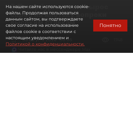
В Петербурге резко вырос
На нашем сайте используются cookie-
спрос на ипотеку вопреки
файлы. Продолжая пользоваться
данным сайтом, вы подтверждаете
высоким ставкам
Понятно
свое согласие на использование
файлов cookie в соответствии с
настоящим уведомлением и
09 августа 2026
00:05
1748
Политикой о конфиденциальности.
Читайте нас в мессенджере Max
Евгений Петров
Все материалы автора
Автор фото:
Сергей Ермохин / "ДП"
Банки заметили рост спроса на
ипотеку в Петербурге. Несмотря на
снижение процентных ставок, она
всё ещё остаётся доступной лишь для
избранных.