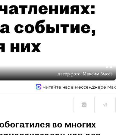
чатлениях:
а событие,
я них
Автор фото:
Максим Змеев
Читайте нас в мессенджере Max
обогатился во многих