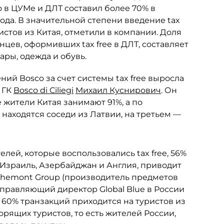
 в ЦУМе и ДЛТ составил более 70% в
да. В значительной степени введение tax
ристов из Китая, отметили в компании. Доля
цев, оформивших tax free в ДЛТ, составляет
ары, одежда и обувь.
ий Bosco за счет системы tax free выросла
 ГК
Bosco di Ciliegi
Михаил Куснирович
. Он
е жители Китая занимают 91%, а по
 находятся соседи из Латвии, на третьем —
лей, которые воспользовались tax free, 56%
, Израиль, Азербайджан и Англия, приводит
chemont Group (производитель предметов
управляющий директор Global Blue в России
 60% транзакций приходится на туристов из
орящих туристов, то есть жителей России,