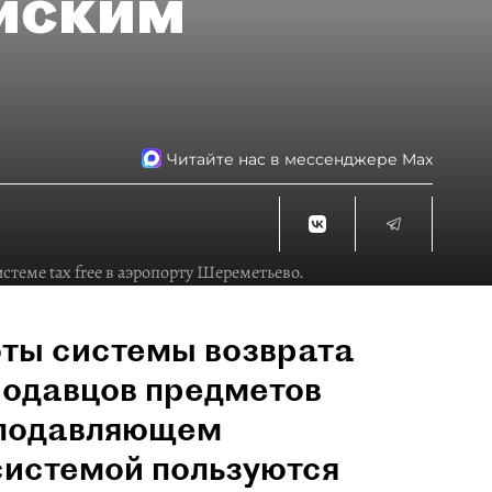
йским
Читайте нас в мессенджере Max
теме tax free в аэропорту Шереметьево.
оты системы возврата
продавцов предметов
 подавляющем
системой пользуются