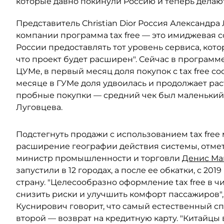
которые давно покинули Россию и теперь делают
Представитель Christian Dior Россия Александра 
компании программа tax free — это имиджевая с
России предоставлять тот уровень сервиса, кото
что проект будет расширен". Сейчас в программе
ЦУМе, в первый месяц доля покупок с tax free сос
месяце в ГУМе доля удвоилась и продолжает рас
пробные покупки — средний чек был маленький, 
Луговцева.
Подстегнуть продажи с использованием tax free 
расширение географии действия системы, отмет
министр промышленности и торговли
Денис Ма
запустили в 12 городах, а после ее обкатки, с 20
страну. "Целесообразно оформление tax free в 
снизить риски и улучшить комфорт пассажиров"
Куснирович говорит, что самый естественный сп
второй — возврат на кредитную карту. "Китайцы