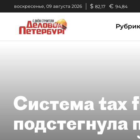
$
€
воскресенье, 09 августа 2026
82,17
94,84
Рубри
Система tax f
подстегнула