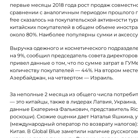
первые месяцы 2018 года рост продаж совместно
сравнении с аналогичным периодом прошлого го
free сказалось на покупательской активности ту
китайских покупателей в общем объеме иностран
около 80%. Наиболее популярны сумки и аксессу
Выручка одежного и косметического подразделен
на 9%, сообщил председатель совета директоров
привел данные о том, что по сумме затрат в ГУМ
количеству покупателей — 44%. На втором месте
Азербайджан, на четвертом — Израиль.
За неполные 2 месяца из общего числа потребите
— это китайцы, также в лидерах Латвия, Украина
данные Екатерина Фалькович, представитель Ri
роскоши). Схожие оценки дает Наталья Яшкина, 
(международный оператор по возврату налогов):
Китая. В Global Blue заметили наличие русскогов