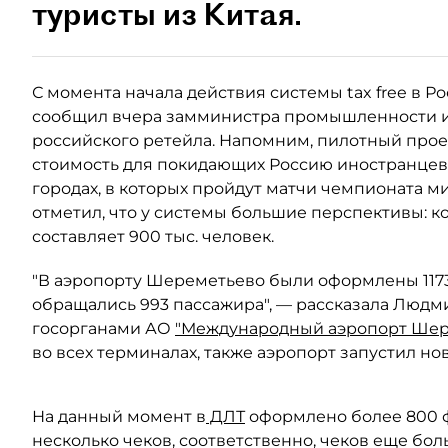
туристы из Китая.
С момента начала действия системы tax free в Р
сообщил вчера замминистра промышленности 
российского ретейла. Напомним, пилотный прое
стоимость для покидающих Россию иностранцев с
городах, в которых пройдут матчи чемпионата ми
отметил, что у системы большие перспективы: 
составляет 900 тыс. человек.
"В аэропорту Шереметьево были оформлены 1173 ч
обращались 993 пассажира", — рассказала Людм
госорганами АО
"Международный аэропорт Шер
во всех терминалах, также аэропорт запустил но
На данный момент в
ДЛТ
оформлено более 800 ф
несколько чеков, соответственно, чеков еще бол