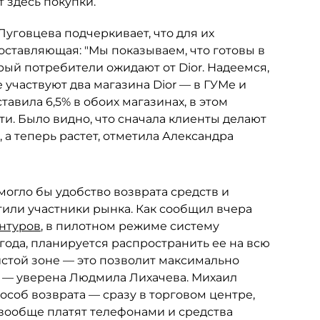
 здесь покупки.
Луговцева подчеркивает, что для их
оставляющая: "Мы показываем, что готовы в
рый потребители ожидают от Dior. Надеемся,
 участвуют два магазина Dior — в ГУМе и
тавила 6,5% в обоих магазинах, в этом
ти. Было видно, что сначала клиенты делают
а теперь растет, отметила Александра
могло бы удобство возврата средств и
или участники рынка. Как сообщил вчера
нтуров
, в пилотном режиме систему
19 года, планируется распространить ее на всю
чистой зоне — это позволит максимально
, — уверена Людмила Лихачева. Михаил
особ возврата — сразу в торговом центре,
 вообще платят телефонами и средства