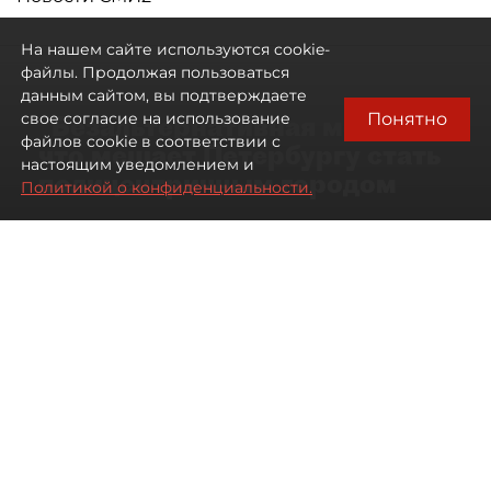
На нашем сайте используются cookie-
файлы. Продолжая пользоваться
данным сайтом, вы подтверждаете
Понятно
свое согласие на использование
"Безальтернативная модель":
файлов cookie в соответствии с
что мешает Петербургу стать
настоящим уведомлением и
полицентричным городом
Политикой о конфиденциальности.
Районы массовой застройки в
Петербурге стали развиваться
неравномерно
08 августа 2026
00:10
527
Читайте нас в мессенджере Max
Павел Никифоров
Все материалы автора