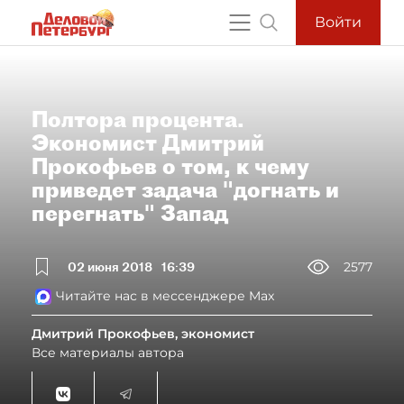
Войти
Полтора процента.
Экономист Дмитрий
Прокофьев о том, к чему
приведет задача "догнать и
перегнать" Запад
02 июня 2018
16:39
2577
Читайте нас в мессенджере Max
Дмитрий Прокофьев, экономист
Все материалы автора