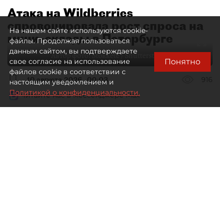
Атака на Wildberries
спровоцировала рост спроса на
На нашем сайте используются cookie-
мини–склады в Петербурге
файлы. Продолжая пользоваться
данным сайтом, вы подтверждаете
Автор фото:
Stokkete / Shutterstock / FOTODOM
Понятно
свое согласие на использование
файлов cookie в соответствии с
10 августа 2026
00:03
916
настоящим уведомлением и
Политикой о конфиденциальности.
Читайте нас в мессенджере Max
Евгения Иванова
Все материалы автора
Пожары на складах Wildberries
изменят не только логистическую
систему самого маркетплейса,
но и весь рынок складской
недвижимости Петербурга
и Ленобласти. Востребованы теперь