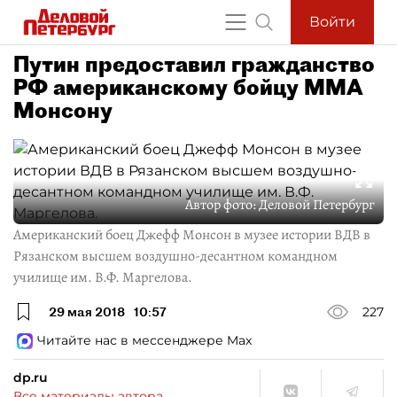
Войти
Путин предоставил гражданство
РФ американскому бойцу ММА
Монсону
Автор фото:
Деловой Петербург
Американский боец Джефф Монсон в музее истории ВДВ в
Рязанском высшем воздушно-десантном командном
училище им. В.Ф. Маргелова.
29 мая 2018
10:57
227
Читайте нас в мессенджере Max
dp.ru
Все материалы автора