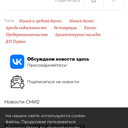
Поделиться:
Малый и средний бизнес
Малый бизнес
Тэги:
Аренда недвижимости
Реставрация
Бизнес
Предпринимательство
Архитектурное наследие
ДП Первые
Обсуждаем новости здесь
Присоединяйтесь!
Подписаться на новости
Новости СМИ2
На нашем сайте используются cookie-
файлы. Продолжая пользоваться
Конец эпохи дисков на
данным сайтом, вы подтверждаете