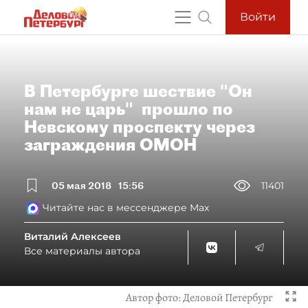
Войти
В Петербурге шествие "Он
нам не царь" прошло по
Невскому проспекту через
заграждения ОМОН
05 мая 2018
15:56
11401
Читайте нас в мессенджере Max
Виталий Алексеев
Все материалы автора
Автор фото:
Деловой Петербург