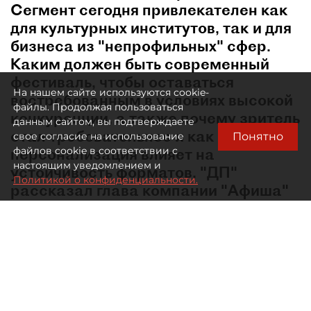
Сегмент сегодня привлекателен как
для культурных институтов, так и для
бизнеса из "непрофильных" сфер.
Каким должен быть современный
фестиваль, чтобы оставаться
На нашем сайте используются cookie-
востребованным в условиях высокой
файлы. Продолжая пользоваться
конкуренции, а также почему зритель
данным сайтом, вы подтверждаете
стал требовательнее и как
Понятно
свое согласие на использование
персонализация влияет на
файлов cookie в соответствии с
настоящим уведомлением и
устойчивость форматов, "ДП"
Политикой о конфиденциальности.
рассказал глава компании "Афиша"
Евгений Сидоров.
В какой момент лето перестало быть мёртвым
сезоном в сфере культурных событий?
— Сама логика низкого сезона ушла в тот