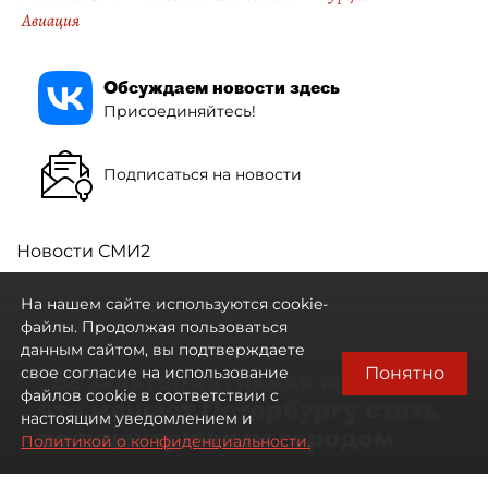
Авиация
Обсуждаем новости здесь
Присоединяйтесь!
Подписаться на новости
Новости СМИ2
На нашем сайте используются cookie-
файлы. Продолжая пользоваться
данным сайтом, вы подтверждаете
Понятно
свое согласие на использование
"Безальтернативная модель":
файлов cookie в соответствии с
что мешает Петербургу стать
настоящим уведомлением и
полицентричным городом
Политикой о конфиденциальности.
Районы массовой застройки в