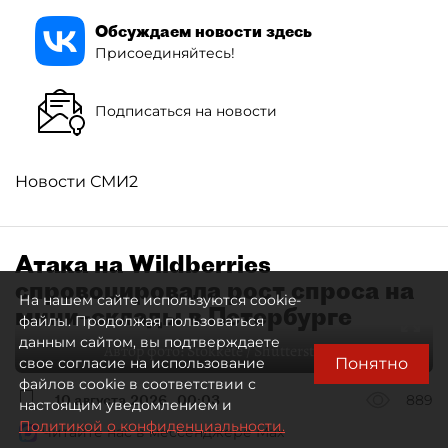
Обсуждаем новости здесь
Присоединяйтесь!
Подписаться на новости
Новости СМИ2
Атака на Wildberries
спровоцировала рост спроса на
На нашем сайте используются cookie-
мини–склады в Петербурге
файлы. Продолжая пользоваться
данным сайтом, вы подтверждаете
Автор фото:
Stokkete / Shutterstock / FOTODOM
Понятно
свое согласие на использование
файлов cookie в соответствии с
10 августа 2026
00:03
889
настоящим уведомлением и
Политикой о конфиденциальности.
Читайте нас в мессенджере Max