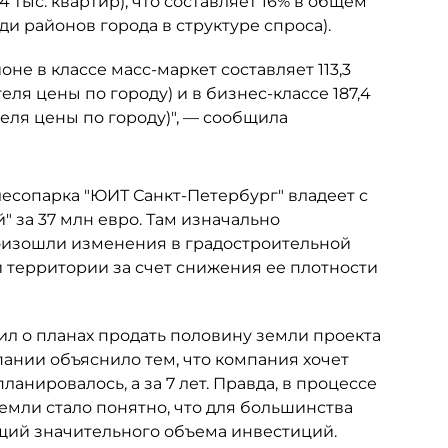
4 тыс. квартир), что составляет 16% в общем
и районов города в структуре спроса).
е в классе масс-маркет составляет 113,3
еля цены по городу) и в бизнес-классе 187,4
теля цены по городу)", — сообщила
есопарка "ЮИТ Санкт-Петербург" владеет с
й" за 37 млн евро. Там изначально
роизошли изменения в градостроительной
и территории за счет снижения ее плотности
вил о планах продать половину земли проекта
ании объяснило тем, что компания хочет
ланировалось, а за 7 лет. Правда, в процессе
мли стало понятно, что для большинства
щий значительного объема инвестиций.