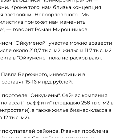
и. Кроме того, нам близка концепция
я застройки "Новоорловского". Мы
стилистика поможет нам изменить
е", — говорит Роман Мирошников.
нном "Ойкуменой" участке можно возвести
ле около 210,7 тыс. м2 жилья и 11,7 тыс. м2
кта в "Ойкумене" пока не раскрывают.
" Павла Бережного, инвестиции в
составят 15-16 млрд рублей.
 портфеле "Ойкумены". Сейчас компания
класса ("Граффити" площадью 258 тыс. м2 в
ектростали), а также жилье бизнес-класса в
2 тыс. м2).
 покупателей районов. Главная проблема