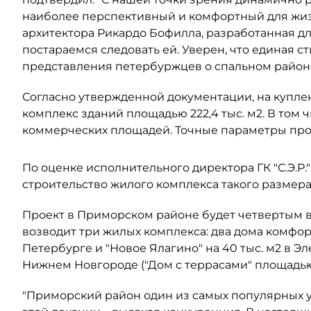
наиболее перспективный и комфортный для жизн
архитектора Рикардо Бофилла, разработанная дл
постараемся следовать ей. Уверен, что единая 
представления петербуржцев о спальном район
Согласно утвержденной документации, на купле
комплекс зданий площадью 222,4 тыс. м2. В том чис
коммерческих площадей. Точные параметры прое
По оценке исполнительного директора ГК "С.Э.Р.
строительство жилого комплекса такого размера 
Проект в Приморском районе будет четвертым в
возводит три жилых комплекса: два дома комфорт
Петербурге и "Новое Ялагино" на 40 тыс. м2 в Эл
Нижнем Новгороде ("Дом с террасами" площадью 1
"Приморский район один из самых популярных у