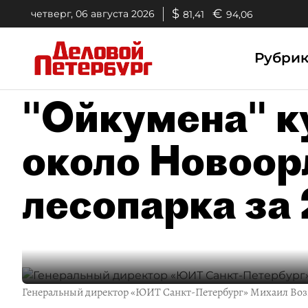
$
€
четверг, 06 августа 2026
81,41
94,06
Рубри
"Ойкумена" к
около Новоор
лесопарка за 
Генеральный директор «ЮИТ Санкт-Петербург» Михаил Воз