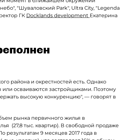
ящий момент в ближайшем окружении
ебо", "Шуваловский Park", Ultra City, "Legenda
ректор ГК
Docklands development
Екатерина
реполнен
го района и окрестностей есть. Однако
ы или осваиваются застройщиками. Поэтому
ержать высокую конкуренцию", — говорят в
 объем рынка первичного жилья в
ья (27,8 тыс. квартир). В свободной продаже
. По результатам 9 месяцев 2017 года в