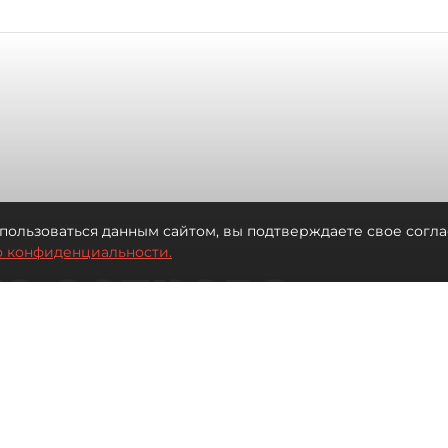
пользоваться данным сайтом, вы подтверждаете свое согла
о конфиденциальности.
о острова
тр
к Финскому