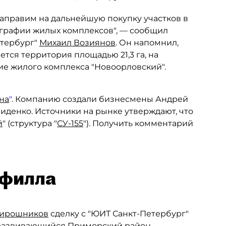
направим на дальнейшую покупку участков в
ографии жилых комплексов", — сообщил
етербург"
Михаил Возиянов
. Он напомнил,
ется территория площадью 21,3 га, на
е жилого комплекса "Новоорловский".
на
"
. Компанию создали бизнесмены Андрей
ниденко. Источники на рынке утверждают, что
й
" (структура "
СУ-155
"). Получить комментарий
офилла
ирошников
сделку с "ЮИТ Санкт-Петербург"
 развивающийся Приморский район —