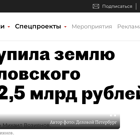
Подписаться
ки
Спецпроекты
Мероприятия
Реклам
упила землю
ловского
2,5 млрд рубле
Автор фото:
Деловой Петербург
иянов.