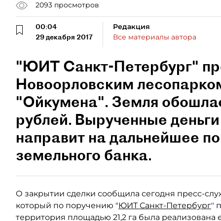
2093
просмотров
00:04
Редакция
29 декабря 2017
Все материалы автора
"ЮИТ Санкт-Петербург" про
Новоорловским лесопарком
"Ойкумена". Земля обошлас
рублей. Вырученные деньг
направит на дальнейшее по
земельного банка.
О закрытии сделки сообщила сегодня пресс-сл
который по поручению "
ЮИТ Санкт-Петербург
"
п
территория площадью 21,2 га была реализована е