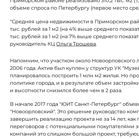
Приморском районе реализовано 310,2 тыс. м2 (7,
объеме спроса по Петербургу (первое место сред
"Средняя цена недвижимости в Приморском район
тыс. рублей за 1 м2 (на 4% выше среднего показат
тыс. рублей за 1 м2 (на 7% выше среднего показа
руководитель КЦ
Ольга Трошева
.
Напомним, что участком около Новоорловского л
2006 года. Актив был куплен у структур УК "Музе
планировалось построить 1 млн м2 жилья. Но п
политике города, и в результате объем застройк
и высотности снизился более чем в 2 раза.
В начале 2017 года "ЮИТ Санкт-Петербург" объя
"Новоорловский". Это решение руководство комп
завершить реализацию проекта не за 14 лет, как п
переговоров с потенциальными покупателями зе
компаний это слишком большой проект, требую