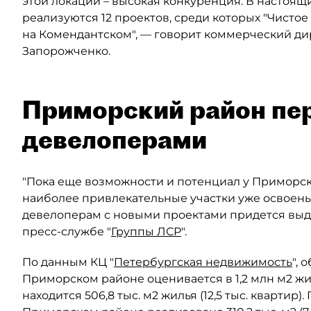
этой локации – высокая конкуренция. В насто
реализуются 12 проектов, среди которых "Чистое н
на Комендантском", — говорит коммерческий ди
Запорожченко.
Приморский район пе
девелоперами
"Пока еще возможности и потенциал у Приморско
наиболее привлекательные участки уже освоен
девелоперам с новыми проектами придется выд
пресс-службе "
Группы ЛСР
".
По данным КЦ "
Петербургская недвижимость
",
Приморском районе оценивается в 1,2 млн м2 жил
находится 506,8 тыс. м2 жилья (12,5 тыс. квартир)