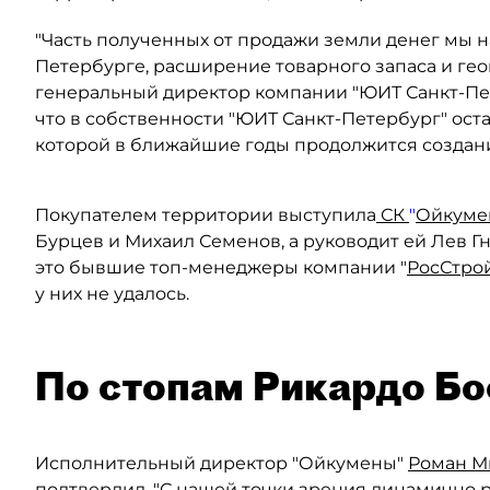
"Часть полученных от продажи земли денег мы 
Петербурге, расширение товарного запаса и ге
генеральный директор компании "ЮИТ Санкт-П
что в собственности "ЮИТ Санкт-Петербург" оста
которой в ближайшие годы продолжится создани
Покупателем территории выступила
СК
"
Ойкуме
Бурцев и Михаил Семенов, а руководит ей Лев Г
это бывшие топ-менеджеры компании "
РосСтро
у них не удалось.
По стопам Рикардо Б
Исполнительный директор "Ойкумены"
Роман М
подтвердил. "С нашей точки зрения динамично