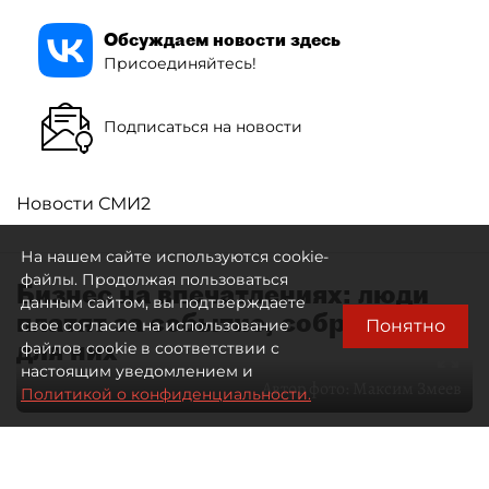
Обсуждаем новости здесь
Присоединяйтесь!
Подписаться на новости
Новости СМИ2
На нашем сайте используются cookie-
файлы. Продолжая пользоваться
Бизнес на впечатлениях: люди
данным сайтом, вы подтверждаете
платят за событие, собранное
Понятно
свое согласие на использование
для них
файлов cookie в соответствии с
настоящим уведомлением и
Автор фото:
Максим Змеев
Политикой о конфиденциальности.
04 августа 2026
15:51
4269
Читайте нас в мессенджере Max