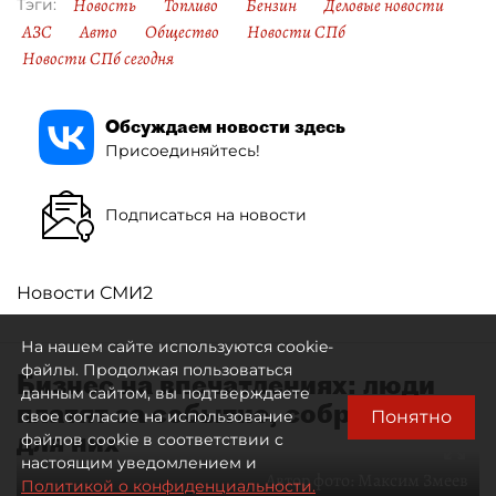
Новость
Топливо
Бензин
Деловые новости
Тэги:
АЗС
Авто
Общество
Новости СПб
Новости СПб сегодня
Обсуждаем новости здесь
Присоединяйтесь!
Подписаться на новости
Новости СМИ2
На нашем сайте используются cookie-
файлы. Продолжая пользоваться
Бизнес на впечатлениях: люди
данным сайтом, вы подтверждаете
платят за событие, собранное
Понятно
свое согласие на использование
для них
файлов cookie в соответствии с
настоящим уведомлением и
Автор фото:
Максим Змеев
Политикой о конфиденциальности.