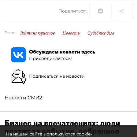
Поделиться:
Рейтинг юристов
Новость
Судебные дела
Тэги:
Обсуждаем новости здесь
Присоединяйтесь!
Подписаться на новости
Новости СМИ2
Бизнес на впечатлениях: люди
платят за событие, собранное
На нашем сайте используются cookie-