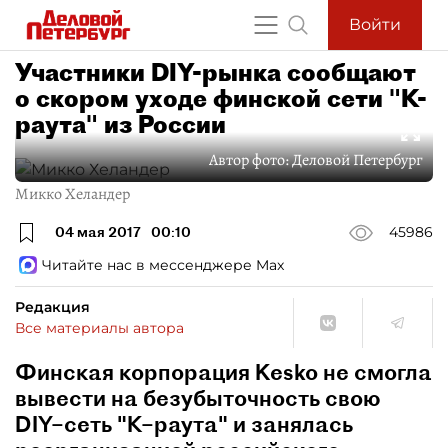
Войти
Участники DIY-рынка сообщают
о скором уходе финской сети "К-
раута" из России
Автор фото:
Деловой Петербург
Микко Хеландер
04 мая 2017
00:10
45986
Читайте нас в мессенджере Max
Редакция
Все материалы автора
Финская корпорация Kesko не смогла
вывести на безубыточность свою
DIY–сеть "К–раута" и занялась