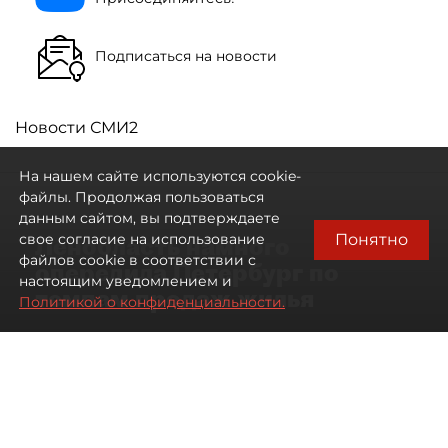
Подписаться на новости
Новости СМИ2
На нашем сайте используются cookie-
файлы. Продолжая пользоваться
данным сайтом, вы подтверждаете
Понятно
свое согласие на использование
Ленобласть намного
файлов cookie в соответствии с
опередила Петербург по
настоящим уведомлением и
темпам продаж жилья
Политикой о конфиденциальности.
07 августа 2026
17:57
71
Читайте нас в мессенджере Max
Павел Никифоров