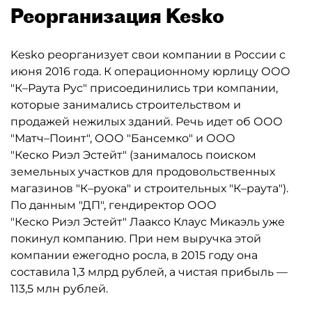
Реорганизация Kesko
Kesko реорганизует свои компании в России с
июня 2016 года. К операционному юрлицу ООО
"К–Раута Рус" присоединились три компании,
которые занимались строительством и
продажей нежилых зданий. Речь идет об ООО
"Матч–Поинт", ООО "Бансемко" и ООО
"Кеско Риэл Эстейт" (занималось поиском
земельных участков для продовольственных
магазинов "К–руока" и строительных "К–раута").
По данным "ДП", гендиректор ООО
"Кеско Риэл Эстейт" Лааксо Клаус Микаэль уже
покинул компанию. При нем выручка этой
компании ежегодно росла, в 2015 году она
составила 1,3 млрд рублей, а чистая прибыль —
113,5 млн рублей.