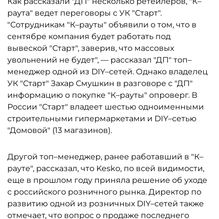
Как рассказали "ДП" несколько ретейлеров, "К–
раута" ведет переговоры с УК "Старт".
"Сотрудникам "К–рауты" объявили о том, что в
сентябре компания будет работать под
вывеской "Старт", заверив, что массовых
увольнений не будет", — рассказал "ДП" топ–
менеджер одной из DIY–сетей. Однако владелец
УК "Старт" Захар Смушкин в разговоре с "ДП"
информацию о покупке "К–рауты" опроверг. В
России "Старт" владеет шестью одноименными
строительными гипермаркетами и DIY–сетью
"Домовой" (13 магазинов).
Другой топ–менеджер, ранее работавший в "К–
рауте", рассказал, что Kesko, по всей видимости,
еще в прошлом году приняла решение об уходе
с российского розничного рынка. Директор по
развитию одной из розничных DIY–сетей также
отмечает, что вопрос о продаже последнего