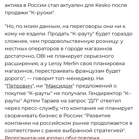
актива в России стал актуален для Kesko после
продажи "К–руоки".
"Но, по моим данным, на переговоры они ни к
кому не ездили. Продать "К–рауту" будет гораздо
сложнее, чем продовольственную розницу: у
местных операторов в городе магазинов
достаточно, OBI не планирует серьезного
расширения, а у Leroy Merlin своя планировка
магазинов, перестраивать французам будет
дорого", — говорит топ–менеджер. Ни
"
Петрович
", ни "
Максидом
" предложений о
покупке "К–рауты" не получали. Гендиректор "К–
рауты" Артем Тараев на запрос "ДП" ответил
через пресс–службу, что компания не планирует
сворачивать бизнес в России: "Развитие
компании на российском рынке продолжается в
соответствии с ранее выбранной стратегией".
Реорганизация юрлиц обусловлена